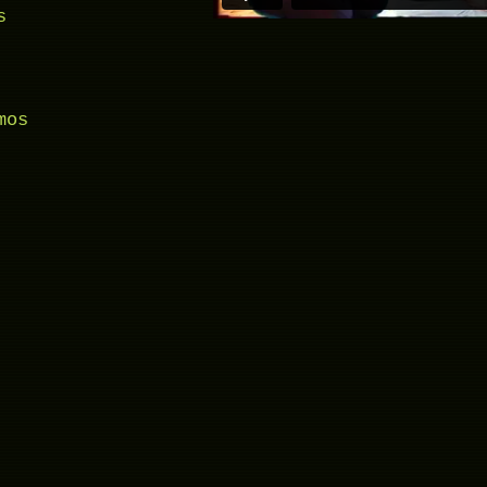
s
mos