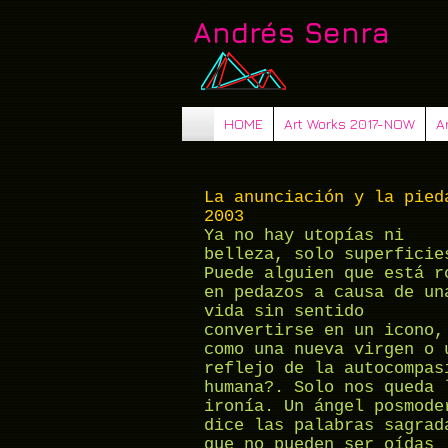
Andrés Senra
HOME
Art Works 2017-NOW
A
La anunciación y la pied
2003
Ya no hay utopías ni
belleza, solo superficie
Puede alguien que está r
en pedazos a causa de un
vida sin sentido
convertirse en un icono,
como una nueva virgen o 
reflejo de la autocompas
humana?. Solo nos queda 
ironía. Un ángel posmode
dice las palabras sagrad
que no pueden ser oídas