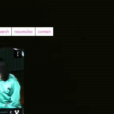
earch
resume/bio
contact