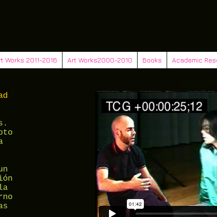
rt Works 2011-2016
Art Works2000-2010
Books
Academic Res
ad
s.
oto
a
un
ión
la
rno
as