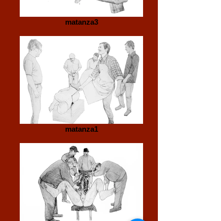
matanza3
matanza1