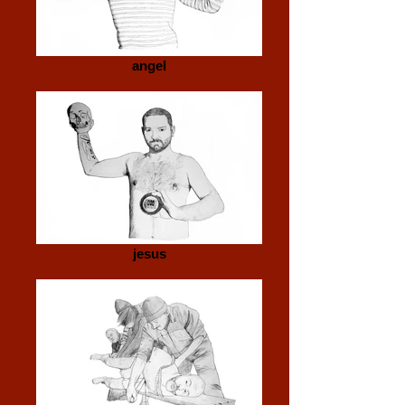
angel
jesus