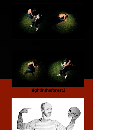
nightintheforest3
nightintheforest1