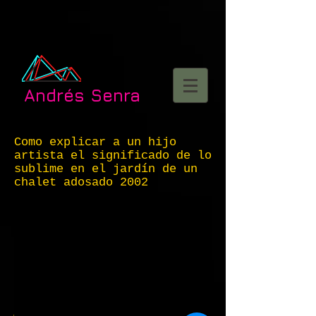
Andrés Senra
Como explicar a un hijo
artista el significado de lo
sublime en el jardín de un
chalet adosado 2002