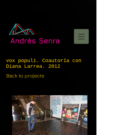
Andrés Senra
vox populi. Coautoría con
Diana Larrea. 2012
Back to projects